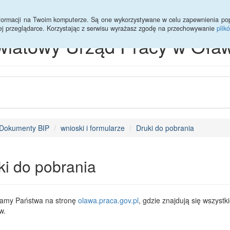
informacji na Twoim komputerze. Są one wykorzystywane w celu zapewnienia po
ej przeglądarce. Korzystając z serwisu wyrażasz zgodę na przechowywanie
plik
wiatowy Urząd Pracy w Oław
Dokumenty BIP
wnioski i formularze
Druki do pobrania
ki do pobrania
amy Państwa na stronę
olawa.praca.gov.pl
, gdzie znajdują się wszyst
w.