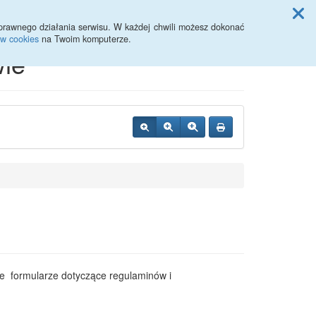
Przycisk wyszukaj duży
Szukaj
prawnego działania serwisu. W każdej chwili możesz dokonać
ów cookies
na Twoim komputerze.
ie
kie formularze dotyczące regulaminów i