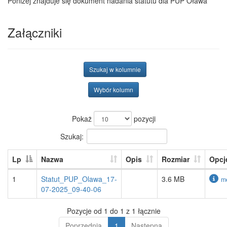
Poniżej znajduje się dokument nadania statutu dla PUP Oława
Załączniki
Szukaj w kolumnie
Wybór kolumn
Pokaż
pozycji
Szukaj:
Lp
Nazwa
Opis
Rozmiar
Opcj
1
Statut_PUP_Olawa_17-
3.6 MB
m
07-2025_09-40-06
Pozycje od 1 do 1 z 1 łącznie
Poprzednia
1
Następna