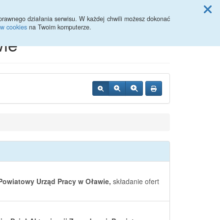
Przycisk wyszukaj duży
Szukaj
prawnego działania serwisu. W każdej chwili możesz dokonać
ów cookies
na Twoim komputerze.
ie
Powiatowy Urząd Pracy w Oławie,
składanie ofert