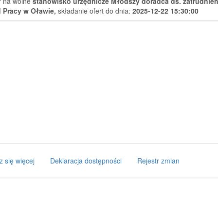
 na wolne
stanowisko urzędnicze Młodszy doradca ds. zatrudnien
 Pracy w Oławie,
składanie ofert do dnia:
2025-12-22 15:30:00
z się więcej
Deklaracja dostępności
Rejestr zmian