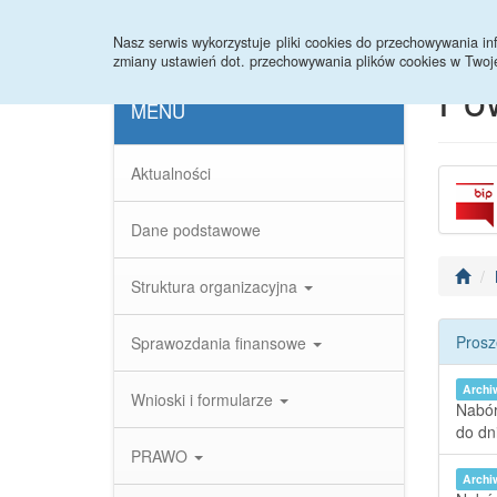
Strona główna
Statystyki
Nasz serwis wykorzystuje pliki cookies do przechowywania 
zmiany ustawień dot. przechowywania plików cookies w Twoj
Po
MENU
Aktualności
Dane podstawowe
Struktura organizacyjna
Prosz
Sprawozdania finansowe
Arch
Wnioski i formularze
Nabór
do dn
PRAWO
Arch