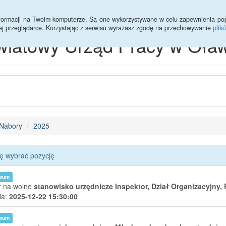
informacji na Twoim komputerze. Są one wykorzystywane w celu zapewnienia po
ej przeglądarce. Korzystając z serwisu wyrażasz zgodę na przechowywanie
plik
wiatowy Urząd Pracy w Oław
Nabory
2025
ę wybrać pozycję
iwum
 na wolne
stanowisko urzędnicze Inspektor,
Dział Organizacyjny,
ia:
2025-12-22 15:30:00
iwum