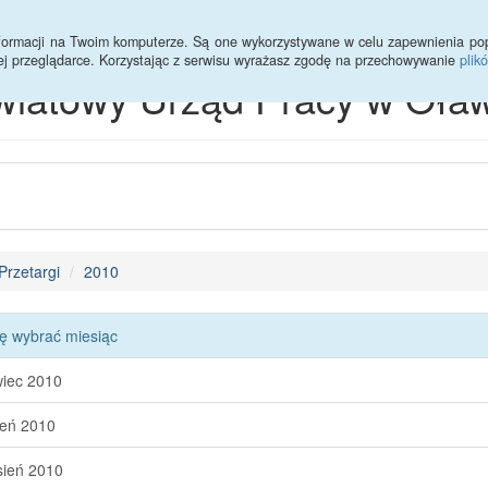
informacji na Twoim komputerze. Są one wykorzystywane w celu zapewnienia po
ej przeglądarce. Korzystając z serwisu wyrażasz zgodę na przechowywanie
plik
wiatowy Urząd Pracy w Oław
Przetargi
2010
ę wybrać miesiąc
iec 2010
ień 2010
ień 2010