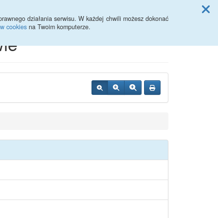
Przycisk wyszukaj duży
Szukaj
prawnego działania serwisu. W każdej chwili możesz dokonać
ów cookies
na Twoim komputerze.
ie