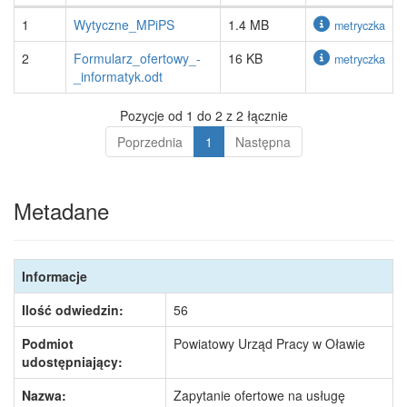
1
Wytyczne_MPiPS
1.4 MB
metryczka
2
Formularz_ofertowy_-
16 KB
metryczka
_informatyk.odt
Pozycje od 1 do 2 z 2 łącznie
Poprzednia
1
Następna
Metadane
Informacje
Ilość odwiedzin:
56
Podmiot
Powiatowy Urząd Pracy w Oławie
udostępniający:
Nazwa:
Zapytanie ofertowe na usługę