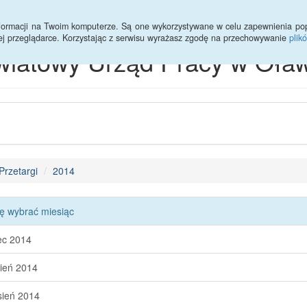
informacji na Twoim komputerze. Są one wykorzystywane w celu zapewnienia po
ej przeglądarce. Korzystając z serwisu wyrażasz zgodę na przechowywanie
plik
wiatowy Urząd Pracy w Oław
Przetargi
2014
ę wybrać miesiąc
ec 2014
ień 2014
ień 2014