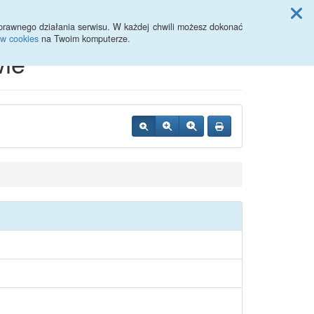
Przycisk wyszukaj duży
Szukaj
prawnego działania serwisu. W każdej chwili możesz dokonać
ów cookies
na Twoim komputerze.
ie