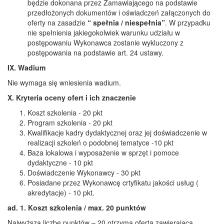
będzie dokonana przez Zamawiającego na podstawie
przedłożonych dokumentów i oświadczeń załączonych do
oferty na zasadzie
“ spełnia / nie
spełnia”
. W przypadku
nie spełnienia jakiegokolwiek warunku udziału w
postępowaniu Wykonawca zostanie wykluczony z
postępowania na podstawie art. 24 ustawy.
IX. Wadium
Nie wymaga się wniesienia wadium.
X. Kryteria oceny ofert i ich znaczenie
Koszt szkolenia - 20 pkt
Program szkolenia - 20 pkt
Kwalifikacje kadry dydaktycznej oraz jej doświadczenie w
realizacji szkoleń o podobnej tematyce -10 pkt
Baza lokalowa i wyposażenie w sprzęt i pomoce
dydaktyczne - 10 pkt
Doświadczenie Wykonawcy - 30 pkt
Posiadane przez Wykonawcę crtyfikatu jakości usług (
akredytacje) - 10 pkt.
ad. 1.
Koszt szkolenia / max. 20 punktów
Najwyższą liczbę punktów – 20 otrzyma oferta zawierająca