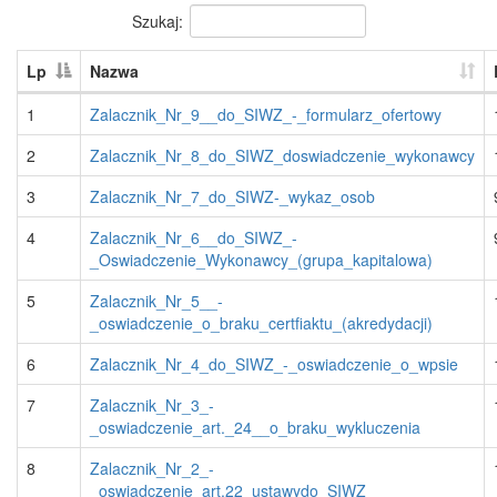
Szukaj:
Lp
Nazwa
1
Zalacznik_Nr_9__do_SIWZ_-_formularz_ofertowy
2
Zalacznik_Nr_8_do_SIWZ_doswiadczenie_wykonawcy
3
Zalacznik_Nr_7_do_SIWZ-_wykaz_osob
4
Zalacznik_Nr_6__do_SIWZ_-
_Oswiadczenie_Wykonawcy_(grupa_kapitalowa)
5
Zalacznik_Nr_5__-
_oswiadczenie_o_braku_certfiaktu_(akredydacji)
6
Zalacznik_Nr_4_do_SIWZ_-_oswiadczenie_o_wpsie
7
Zalacznik_Nr_3_-
_oswiadczenie_art._24__o_braku_wykluczenia
8
Zalacznik_Nr_2_-
_oswiadczenie_art.22_ustawydo_SIWZ