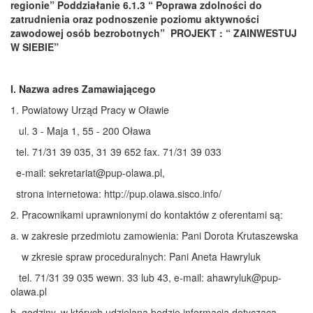
regionie” Poddziałanie 6.1.3 “ Poprawa zdolności do
zatrudnienia oraz podnoszenie poziomu aktywności
zawodowej osób bezrobotnych”
PROJEKT : “ ZAINWESTUJ
W SIEBIE”
I. Nazwa adres Zamawiającego
1. Powiatowy Urząd Pracy w Oławie
ul. 3 - Maja 1, 55 - 200 Oława
tel. 71/31 39 035, 31 39 652 fax. 71/31 39 033
e-mail: sekretariat@pup-olawa.pl,
strona internetowa: http://pup.olawa.sisco.info/
2. Pracownikami uprawnionymi do kontaktów z oferentami są:
a. w zakresie przedmiotu zamowienia: Pani Dorota Krutaszewska
w zkresie spraw proceduralnych: Pani Aneta Hawryluk
tel. 71/31 39 035 wewn. 33 lub 43, e-mail: ahawryluk@pup-
olawa.pl
b. godziny, w których udzielana będzie informacja dotycząca