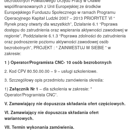
bezrobotnych Powiatowego Urzędu Pracy w Oławie
współfinansowanych z Unii Europejskiej ze środków
Europejskiego Funduszu Społecznego w ramach Programu
Operacyjnego Kapitał Ludzki 2007 – 2013 PRIORYTET VI “
Rynek pracy otwarty dla wszystkich”, Działanie 6.1 “Poprawa
dostępu do zatrudnienia oraz wspierania aktywności zawodowej w
regionie”, Poddziałanie 6.1.3 “Poprawa zdolności do zatrudnienia
oraz podnoszenie poziomu aktywności zawodowej osób
bezrobotnych”, PROJEKT : “ ZAINWESTUJ W SIEBIE ” w
zakresie:
1 ) Operator/Programista CNC- 10 osób bezrobotnych
2. Kod CPV 80.50.00.00 – 9 – usługi szkoleniowe.
3. Szczegółowy opis przedmiotu zamówienia określa:
1)
Załącznik Nr 1
– dla szkolenia w zakresie: "
Operator/Programista CNC”.
V. Zamawiający nie dopuszcza składania ofert częściowych.
VI. Zamawiający nie dopuszcza składania ofert
wariantowych.
VII. Termin wykonania zamówienia.