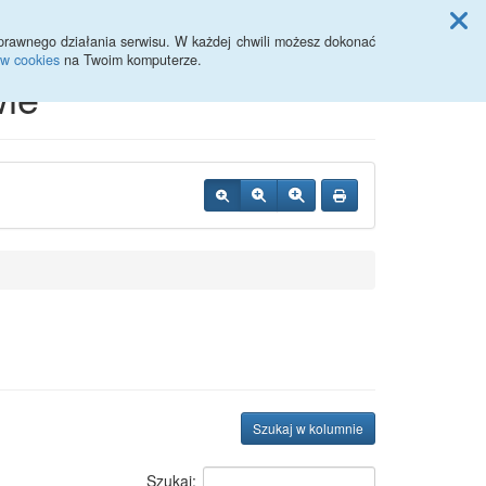
Przycisk wyszukaj duży
Szukaj
prawnego działania serwisu. W każdej chwili możesz dokonać
ów cookies
na Twoim komputerze.
ie
Szukaj w kolumnie
Szukaj: