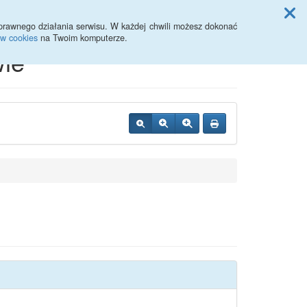
Przycisk wyszukaj duży
Szukaj
prawnego działania serwisu. W każdej chwili możesz dokonać
ów cookies
na Twoim komputerze.
ie