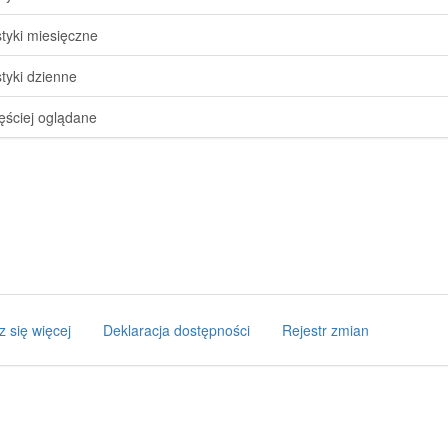
styki miesięczne
styki dzienne
ęściej oglądane
z się więcej
Deklaracja dostępności
Rejestr zmian