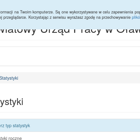
informacji na Twoim komputerze. Są one wykorzystywane w celu zapewnienia po
ej przeglądarce. Korzystając z serwisu wyrażasz zgodę na przechowywanie
plik
wiatowy Urząd Pracy w Oław
Statystyki
ystyki
rz typ statystyk
styki roczne