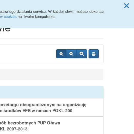
Przycisk wyszukaj duży
Szukaj
prawnego działania serwisu. W każdej chwili możesz dokonać
ów cookies
na Twoim komputerze.
ie
 przetargu nieograniczonym na organizację
 ze środków EFS w ramach POKL 200
 osób bezrobotnych PUP Oława
OKL 2007-2013