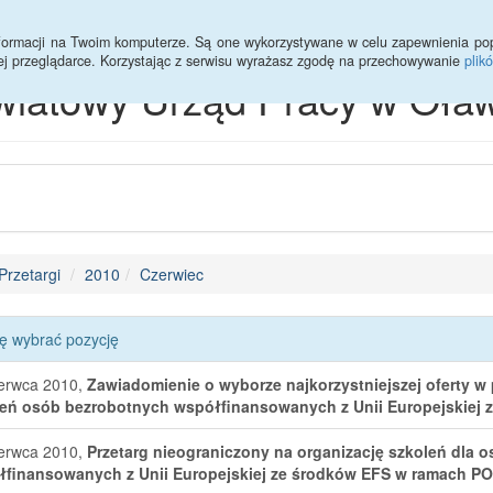
informacji na Twoim komputerze. Są one wykorzystywane w celu zapewnienia po
ej przeglądarce. Korzystając z serwisu wyrażasz zgodę na przechowywanie
plik
wiatowy Urząd Pracy w Oław
Przetargi
2010
Czerwiec
ę wybrać pozycję
erwca 2010,
Zawiadomienie o wyborze najkorzystniejszej oferty w
eń osób bezrobotnych współfinansowanych z Unii Europejskiej
erwca 2010,
Przetarg nieograniczony na organizację szkoleń dla
finansowanych z Unii Europejskiej ze środków EFS w ramach P