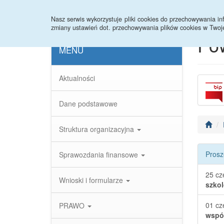
Strona główna
Statystyki
Nasz serwis wykorzystuje pliki cookies do przechowywania 
zmiany ustawień dot. przechowywania plików cookies w Twoj
Po
MENU
Aktualności
Dane podstawowe
Struktura organizacyjna
Prosz
Sprawozdania finansowe
25 cz
Wnioski i formularze
szkol
01 cz
PRAWO
współ