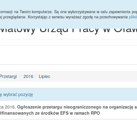
informacji na Twoim komputerze. Są one wykorzystywane w celu zapewnienia po
ej przeglądarce. Korzystając z serwisu wyrażasz zgodę na przechowywanie
plik
wiatowy Urząd Pracy w Oław
Przetargi
2016
Lipiec
ę wybrać pozycję
pca 2016,
Ogłoszenie przetargu nieograniczonego na organizację 
łfinansowanych ze środków EFS w ramach RPO