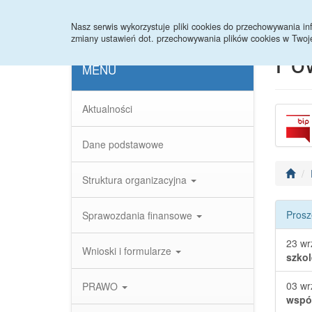
Strona główna
Statystyki
Nasz serwis wykorzystuje pliki cookies do przechowywania 
zmiany ustawień dot. przechowywania plików cookies w Twoj
Po
MENU
Aktualności
Dane podstawowe
Struktura organizacyjna
Prosz
Sprawozdania finansowe
23 wr
Wnioski i formularze
szkol
03 wr
PRAWO
współ