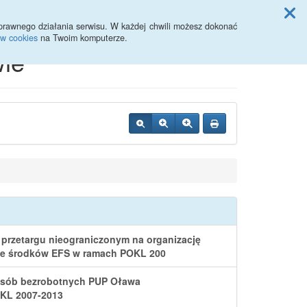
Przycisk wyszukaj duży
Szukaj
prawnego działania serwisu. W każdej chwili możesz dokonać
ów cookies
na Twoim komputerze.
ie
 przetargu nieograniczonym na organizację
 ze środków EFS w ramach POKL 200
 osób bezrobotnych PUP Oława
OKL 2007-2013